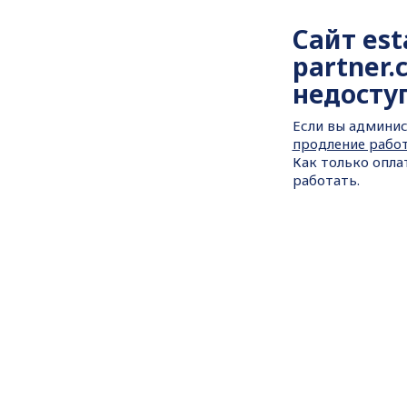
Сайт
est
partner
недосту
Если вы админис
продление рабо
Как только опла
работать.